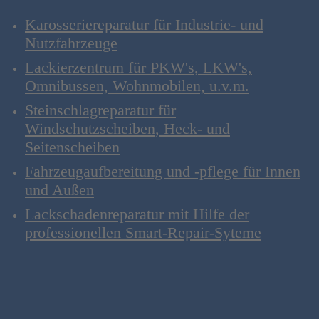
Karosseriereparatur für Industrie- und
Mehr Informationen
Nutzfahrzeuge
Lackierzentrum für PKW's, LKW's,
Akzeptieren
Omnibussen, Wohnmobilen, u.v.m.
powered by
Usercentrics
Consent Management
Steinschlagreparatur für
Platform
&
eRecht24
Windschutzscheiben, Heck- und
Seitenscheiben
Fahrzeugaufbereitung und -pflege für Innen
und Außen
Lackschadenreparatur mit Hilfe der
professionellen Smart-Repair-Syteme