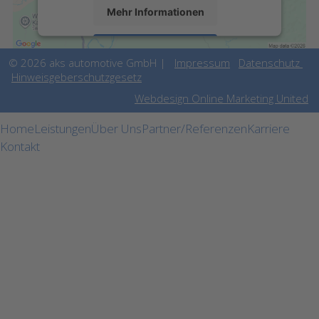
Mehr Informationen
Akzeptieren
©
2026 aks automotive GmbH |
Impressum
Datenschutz
powered by
Usercentrics Consent
Hinweisgeberschutzgesetz
Management Platform
&
eRecht24
Webdesign Online Marketing United
Home
Leistungen
Über Uns
Partner/Referenzen
Karriere
Kontakt