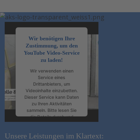
Wir benötigen Ihre
Zustimmung, um den
YouTube Video-Service
zu laden!
Wir verwenden einen
Service eines
Drittanbieters, um
Videoinhalte einzubetten.
Dieser Service kann Daten
zu Ihren Aktivitäten
sammeln. Bitte lesen Sie
die Details durch und
stimmen Sie der Nutzung
des Service zu, um dieses
Unsere Leistungen im Klartext:
Video anzusehen.