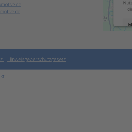
Nutz
omotive.de
di
motive.de
M
po
C
tz
Hinweisgeberschutzgesetz
P
kt