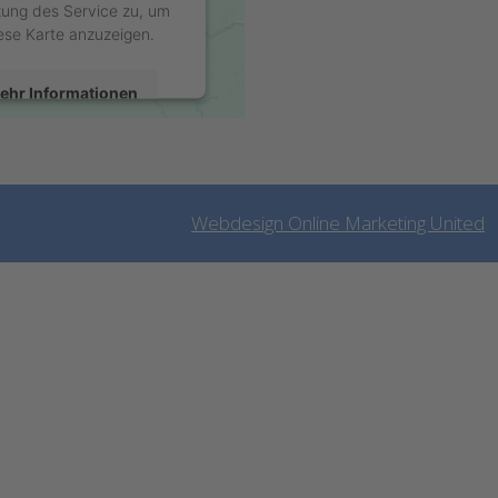
ung des Service zu, um
ese Karte anzuzeigen.
ehr Informationen
Akzeptieren
wered by
Usercentrics
onsent Management
Webdesign Online Marketing United
latform
&
eRecht24