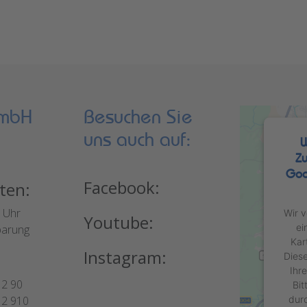
GmbH
Besuchen Sie
uns auch auf:
W
Zu
Goo
Facebook:
ten:
0 Uhr
Wir 
Youtube:
ei
barung
Kar
Instagram:
Diese
Ihr
12 90
Bit
dur
12 910