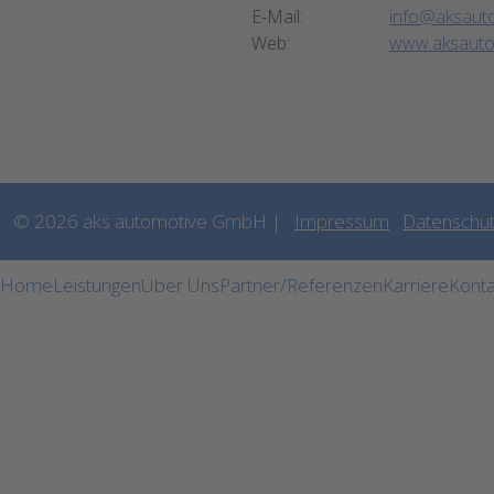
E-Mail:
info@aksaut
Web:
www.aksauto
©
2026 aks automotive GmbH |
Impressum
Datenschu
Home
Leistungen
Über Uns
Partner/Referenzen
Karriere
Konta